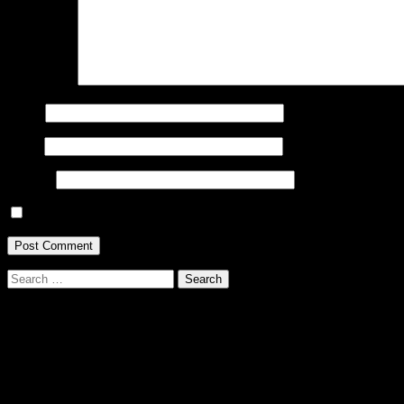
Comment
*
Name
Email
Website
Save my name, email, and website in this browser for the next ti
Search
for:
Video
Player