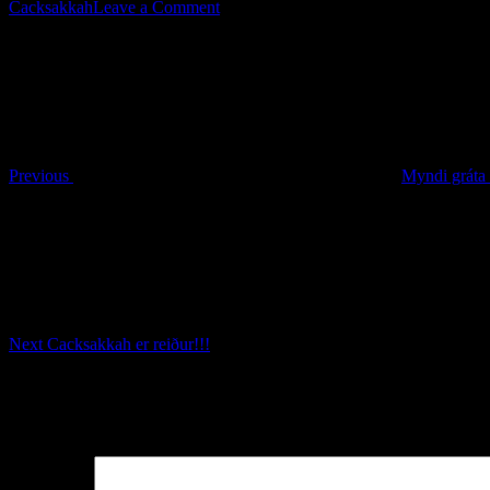
on
Cacksakkah
Leave a Comment
Post
Previous
Ríkidæmi
Post
tónlistarmannsins
navigation
Previous
Myndi gráta 
Next
Post
Next
Cacksakkah er reiður!!!
Leave a Reply
Your email address will not be published.
Required fields are marked